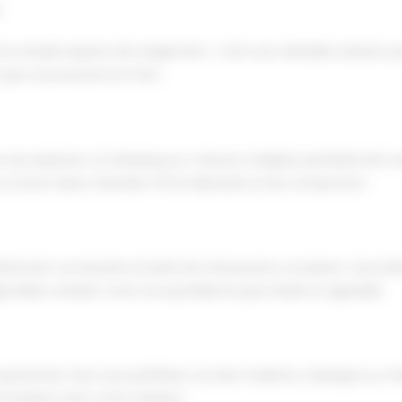
e
un simple espace de rangement ; c'est une véritable solution pou
e vous pourrez en tirer :
ses espaces. Un dressing sur-mesure s'adapte parfaitement au
 ou d'une vaste chambre. Fini le désordre et les compromis !
tement, accessoire et paire de chaussures a sa place. Vous bé
ponible, rendant votre vie quotidienne plus fluide et agréable.
e personnel. Que vous préfériez un look moderne, classique ou min
rmonisent avec votre intérieur.