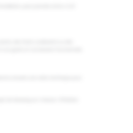
nstallation, peut prendre entre 4 à 6
rte, des tiroirs coulissants ou des
 vos goûts et vos besoins fonctionnels.
erons ensuite une visite technique pour
et de dressing sur-mesure ! N'hésitez