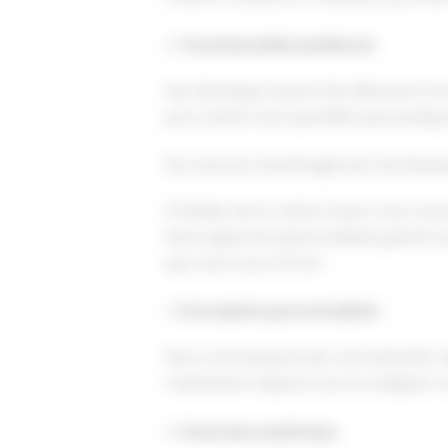
4.
Fonctionnalité améliorée
Nos dressings incluent des éléments fonc
pour rendre votre quotidien plus pratiqu
Nos services d’aménagement de dressi
À l'Atelier de la Cuisine Ouest, nous 
Notre approche personnalisée garantit q
que nous vous offrons :
1.
Conception personnalisée
Nous commençons par une évaluation app
maximisent l'espace tout en intégrant vo
2.
Choix des matériaux