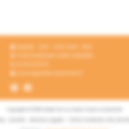
Samedi
10:00 - 12:00 | 14:00 - 19:00
13 RUE DE BREHANY 44350 GUERANDE
02 40 24 60 00
contact@ateliercuisineouest.fr
Copyright © 2026 Atelier De La Cuisine Ouest à Guérande
og
Activités
Mentions Légales
Charte d’utilisation des donn