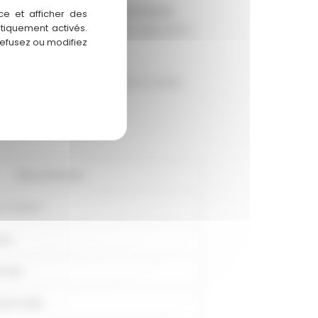
 Chez
l'Atelier de la Cuisine Ouest
,
ce et afficher des
atiquement activés.
uipe d'experts est à votre disposition
refusez ou modifiez
r de votre projet et obtenir un devis
Nos services
nnalisée
aux
nnels
ssionnelle