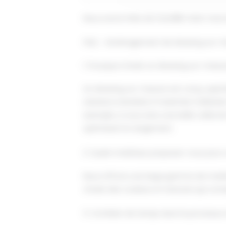
Nous avons hâte de travailler avec vous 
FAQ – Aménagement de dressing sur-
1. Pourquoi choisir un dressing sur-mesu
Un dressing sur-mesure est conçu spéci
solutions standard, il maximise l'utilisa
exemple, si vous avez une belle collect
optimisant le rangement.
2. Quels matériaux proposez-vous pour 
Nous offrons une large gamme de matéria
choisir des couleurs et textures qui cor
3. Combien de temps dure le processus