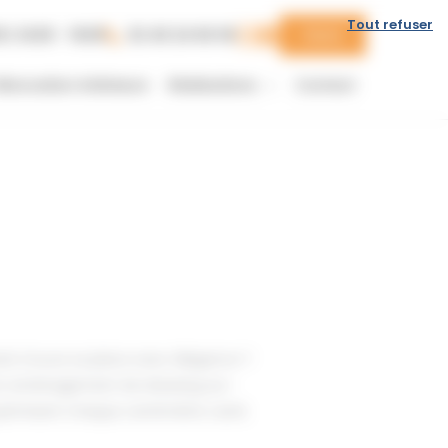
Tout refuser
0 | 14:00 - 19:00
02 40 24 60 00
Devis
énovation intérieure
Réalisations
Contact
ire trouve sa place avec élégance ?
e en aménagement de dressing sur-
optimisant chaque centimètre carré.