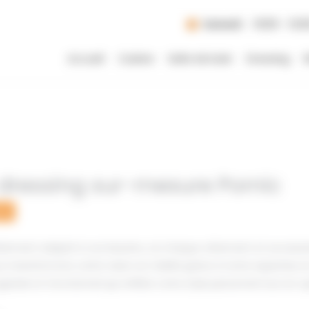
Samedi
10:00 - 12:0
Accueil
Cuisine
Salle de bain
Dressing
R
ressing sur-mesure Pornic
re
aitement adapté à vos besoins, où chaque vêtement et accesso
us transformons cette vision en réalité grâce à notre expertis
anisé et fonctionnel qui reflète votre style personnel tout en 