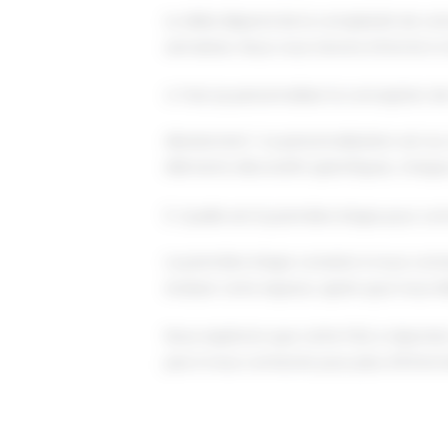
Le délai dépend de la complexité de votre
semaines. Nous vous tenons informé à c
4. Puis-je personnaliser la conception d
Absolument ! La personnalisation est au
éléments décoratifs spécifiques, chaque
5. Quelle est la première étape pour 
La première étape consiste à nous conta
évaluer votre espace, après quoi nous é
Nous espérons que cette FAQ a répondu à
pas à nous contacter pour plus d'inform