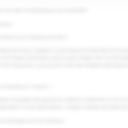
et de créer un dressing qui vous ressemble !
mesure
re plutôt qu'un dressing standard ?
fiquement pour s'adapter à votre espace et répondre à vos beso
tion de chaque centimètre carré et peut intégrer des fonctionnali
ion de chaussures, nous pouvons créer des étagères spécifiques 
un dressing sur-mesure ?
ux de qualité, tels que le bois massif, le mélaminé ou encore d
respondent à votre style intérieur. Chaque matériau est sélection
 d'aménagement d'un dressing ?