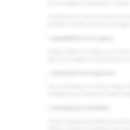
Les avantages d’un dressing sur-mesur
Un dressing sur-mesure est bien plus qu'
quelques-uns des nombreux avantages qu
1.
Adaptabilité à votre espace
Chaque maison est unique, tout comme 
pièce, qu'il s'agisse d'une petite alcôve
2.
Optimisation du rangement
Avec un dressing sur-mesure, chaque vê
intelligentes qui maximisent l'espace dis
3.
Esthétique personnalisée
Créez un dressing qui reflète votre styl
finitions, couleurs et matériaux qui s'ha