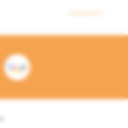
Cuisiniste Pornic
→
ées