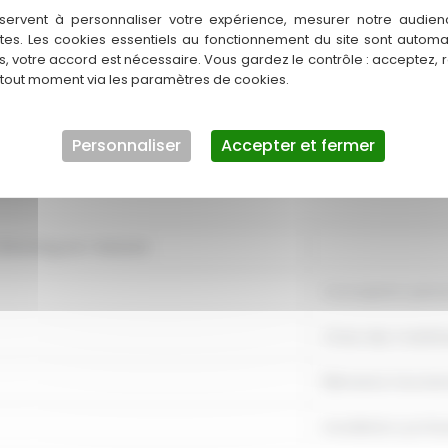
dressing sur-mesure qui allie style, fonctionnalité et qualité ?
servent à personnaliser votre expérience, mesurer notre audien
ntes. Les cookies essentiels au fonctionnement du site sont autom
 d'aménagements uniques qui répondent à vos besoins. Notre éq
es, votre accord est nécessaire. Vous gardez le contrôle : acceptez, 
de votre projet.
 tout moment via les paramètres de cookies.
ves d'organisation ! Contactez-nous dès aujourd'hui pour discute
ing un véritable atout pour votre intérieur !
Personnaliser
Accepter et fermer
dressing sur-mesure
Conception perso
Choix des matéri
Éléments fonctio
Installation profe