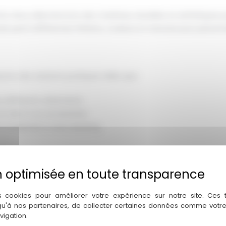
e. Nous sélectionnons des matériaux durables et esthétiques po
isir parmi différentes finitions, couleurs et textures pour person
osons des solutions pratiques telles que :
os différents vêtements.
et aisé à vos accessoires.
et modernité à votre dressing.
ge de l'installation avec soin et précision. Grâce à notre savoir-
 votre espace.
s cookies pour améliorer votre expérience sur notre site. Ces
 qu'à nos partenaires, de collecter certaines données comme votre
vigation.