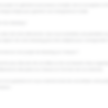
 projet. En général, le processus complet, de la conception à l'i
haque étape pour garantir une transparence totale.
e mon dressing ?
 cœur de notre démarche. Que vous souhaitiez une penderie ouve
 aspect de votre dressing peut être adapté pour correspondre à
commencer mon projet de dressing sur-mesure ?
cter pour discuter de vos idées et de vos besoins. Nous organis
laborerons des plans sur mesure en fonction de vos attentes.
 vos questions et vous a donné envie de concrétiser votre proj
ations.