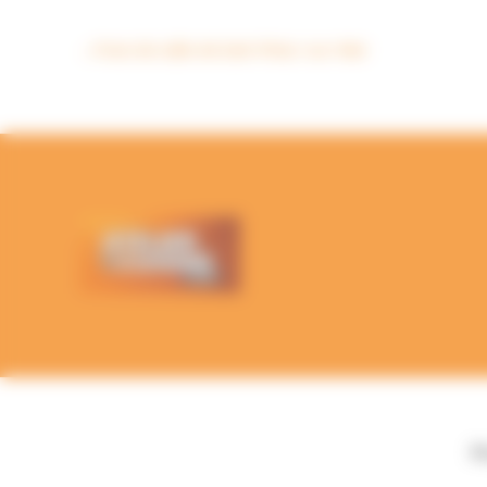
←
Pose de salle de bain Piriac-sur-Mer
Bl