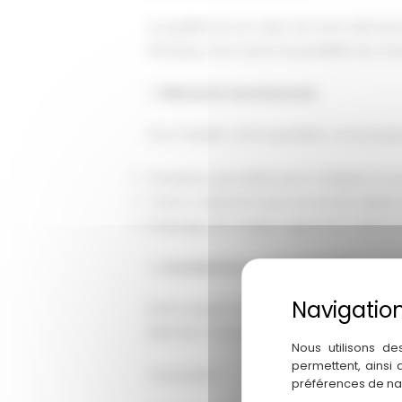
La qualité est au cœur de notre démarch
dressing. Vous aurez la possibilité de cho
3.
Éléments fonctionnels
Pour faciliter votre quotidien, nous prop
Penderies ajustables pour s'adapter à v
Tiroirs coulissants pour un accès rapide 
Éclairage LED intégré, apportant clarté 
4.
Installation professionnelle
Notre équipe d'artisans qualifiés se char
élément soit parfaitement intégré dans
Nous utilisons de
permettent, ainsi
Conclusion
préférences de na