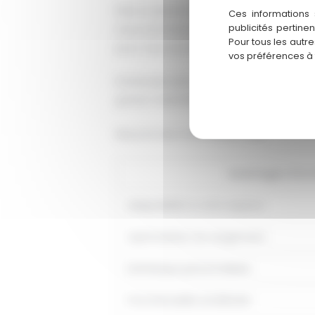
Prêt à transformer votre espace avec un 
Ces informations 
publicités pertine
nous sommes passionnés par la création
Pour tous les autr
pour vous accompagner à chaque étape 
vos préférences à
N'attendez plus pour donner vie à vos rê
gratuit. Ensemble, faisons de votre dress
Résumé des informations clés
Avantages d'un 
Adaptabilité à votre espace
Optimisation du rangement
Esthétique personnalisée
Fonctionnalité améliorée