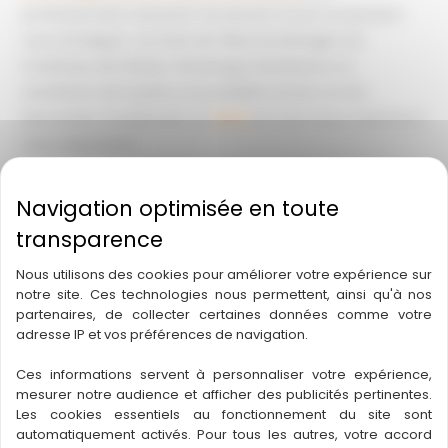
professionnels s’assurent de penser à tout ce qui peut
vous échapper : le choix de l’électroménager, les
matériaux de finition, l’éclairage d’ambiance, la
ventilation de la pièce, la possibilité d’avoir un îlot…
Demandez simplement un
devis
et nous nous mettons à
votre disposition.
←
Article précédent
Article suivant
→
Nous utilisons des cookies pour améliorer votre expérience sur
notre site. Ces technologies nous permettent, ainsi qu'à nos
A découvrir également
partenaires, de collecter certaines données comme votre
adresse IP et vos préférences de navigation.
Ces informations servent à personnaliser votre expérience,
mesurer notre audience et afficher des publicités pertinentes.
Les cookies essentiels au fonctionnement du site sont
automatiquement activés. Pour tous les autres, votre accord