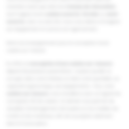
chantiers neufs que dans les
travaux de rénovation
.
Qu’il s’agisse d’une
cuisine ouverte
,
fermée
ou
semi-
ouverte
, avec ou sans îlot, nous vous aidons à imaginer
son équipement et surtout son agencement.
Notre accompagnement pour la conception d’une
cuisine sur-mesure
En effet, la
conception d’une cuisine sur-mesure
dépend de plusieurs paramètres : la place qu’elle va
occuper dans votre intérieur et dans votre quotidien, sa
capacité ergonomique, ses équipements… Pour votre
cuisine sur mesure
, nous travaillons avec un logiciel de
conception 3D de cuisine. Ce dernier nous permet de
visualiser l’aménagement de la pièce et du mobilier, les
motifs et les matériaux, afin de se projeter aisément
dans la future pièce.