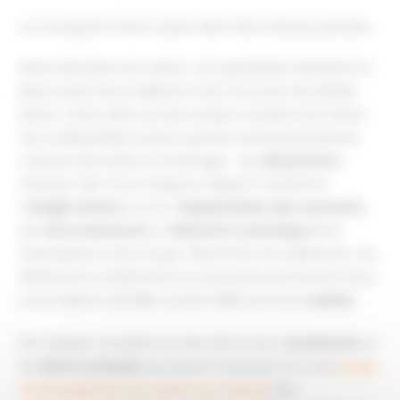
La conception d’une cuisine selon des mesures précises
Munis des plans de maison, nos spécialistes dessinent la
pièce avant de se déplacer chez vous pour les détails
précis. Cette visite sur site, lorsque vos plans de maison
sont indisponibles surtout, permet aussi de prendre les
mesures de la pièce à aménager : ses
dimensions
(hauteur des murs, longueur, largeur), l’existence
d’
angles droits
ou non, l’
implantation des ouvrants,
les
raccordements
et
éléments techniques
(les
interrupteurs, l’eau, le gaz, l’électricité, les radiateurs). Les
différentes modifications et retouches permettent donc
à nos experts d’établir un plan fidèle de votre
cuisine
.
Nos équipes travaillent en lien étroit avec l’
architecte
et
les
divers artisans
qui doivent intervenir sur votre
projet
d’aménagement de cuisine sur mesure
. Nos