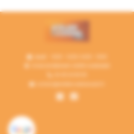
Jeudi
10:00 - 12:00 | 14:00 - 19:00
13 RUE DE BREHANY 44350 GUERANDE
02 40 24 60 00
contact@ateliercuisineouest.fr