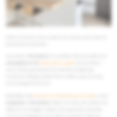
Faites concevoir votre cuisine sur mesure sans stress à
proximité de Pornichet
Vous êtes à
Pornichet
et souhaitez faire procéder à la
conception et à
la pose de la cuisine
de vos rêves ?
Vous n’aurez pas besoin de chercher longtemps.
Contactez l’équipe Atelier de la cuisine ouest et nous
nous chargeons de tout.
Spécialiste des
travaux sur mesure pour la cuisine
, votre
cuisiniste
à
Pornichet
réalise vos rêves de cuisine à la
taille de vos budgets. Depuis une quinzaine d’années,
nous accompagnons nos clients aussi bien dans les