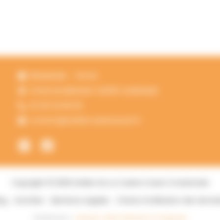
Dimanche
Fermé
13 RUE DE BREHANY 44350 GUERANDE
02 40 24 60 00
contact@ateliercuisineouest.fr
Copyright © 2026 Atelier De La Cuisine Ouest à Guérande
og
Activités
Mentions Légales
Charte d’utilisation des donn
Réalisation :
Horizon, Site internet à Toulouse