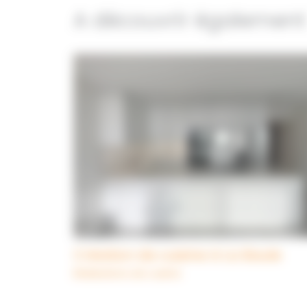
A découvrir également
Création de cuisine à La Baule
Réalisations de cuisine