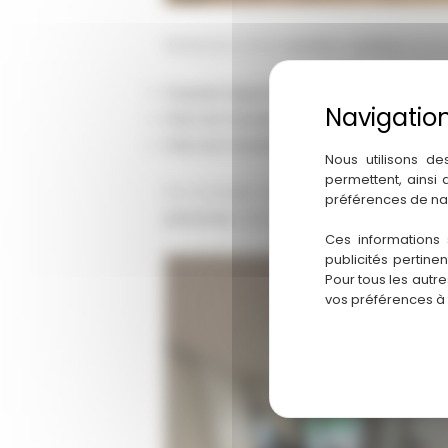
Réalisation d’une
arrière-cuisine
sur l
Façade laqué finition mat
sans poign
Plan de travail
en
Granit
TITANIUM
Plan de travail
lavage en inox massif
Nous utilisons de
permettent, ainsi
Sur ce projet, nous avons réalisé la pos
préférences de na
placards
, ainsi que les
travaux de fini
Ces informations 
publicités pertine
Pour tous les autr
vos préférences à