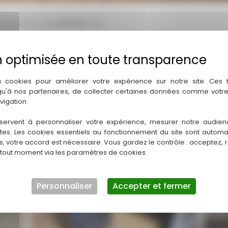
a commune de
La Baule
avec :
ée
s cookies pour améliorer votre expérience sur notre site. Ces
 qu'à nos partenaires, de collecter certaines données comme votre
e du
parquet en bois massif
, la
destruction de cloison
, les
tr
vigation.
tions
.
servent à personnaliser votre expérience, mesurer notre audien
ntes. Les cookies essentiels au fonctionnement du site sont autom
es, votre accord est nécessaire. Vous gardez le contrôle : acceptez, 
 tout moment via les paramètres de cookies.
Personnaliser
Accepter et fermer
Arrière cuisine 2