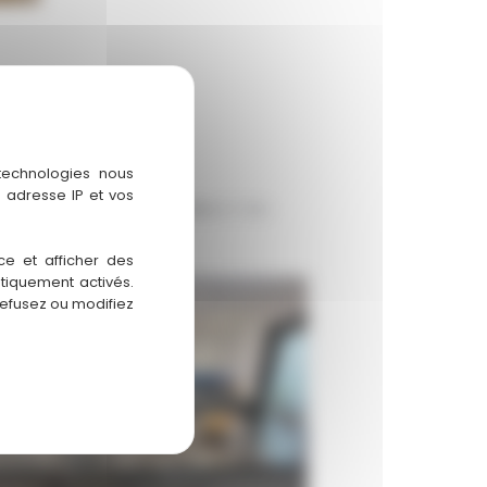
 technologies nous
 adresse IP et vos
avaux de pose de la cuisine
et des
ce et afficher des
atiquement activés.
refusez ou modifiez
Arrière cuisine 3