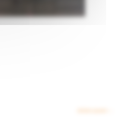
Article suivant
→