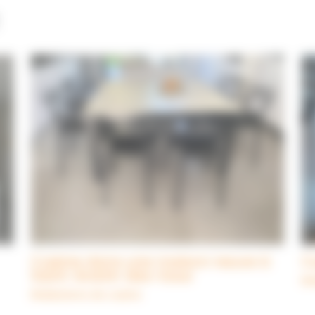
Cuisine dans une maison neuve à
C
Saint-André-des-Eaux
Ré
Réalisations de cuisine