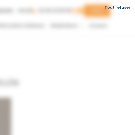
Tout refuser
anche
Fermé
02 40 24 60 00
Devis
énovation intérieure
Réalisations
Contact
aule