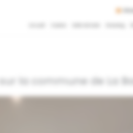
Dim
Accueil
Cuisine
Salle de bain
Dressing
R
e sur la commune de La B