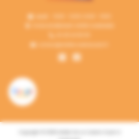
Jeudi
10:00 - 12:00 | 14:00 - 19:00
13 RUE DE BREHANY 44350 GUERANDE
02 40 24 60 00
contact@ateliercuisineouest.fr
Copyright © 2026 Atelier De La Cuisine Ouest à