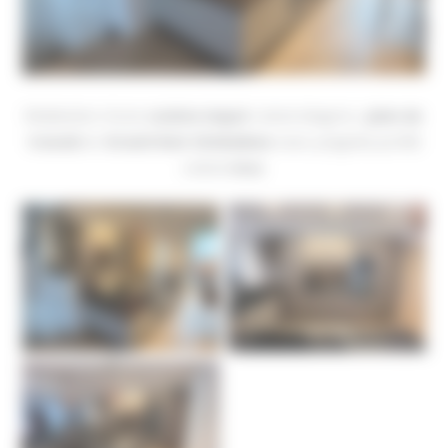
Réalisation d’une
cuisine laqué
coloris Magma ;
plan de
travail
en
Granit Noir Zimbabwe
avec poignée profilé
coloris
inox
.
Cuisine réalisé à Saint-
cuisine-2_1_1
Nazaire
cuisine-1_1_1