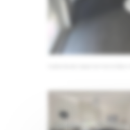
Cuisine bicolor, laqué noir mat et blanc
Après 1 (2)