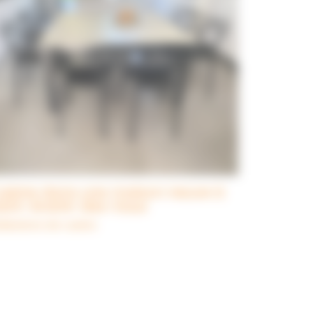
uisine dans une maison neuve à
aint-André-des-Eaux
alisations de cuisine