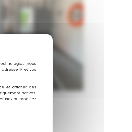
verriere-en-l
 technologies nous
 adresse IP et vos
ce et afficher des
atiquement activés.
refusez ou modifiez