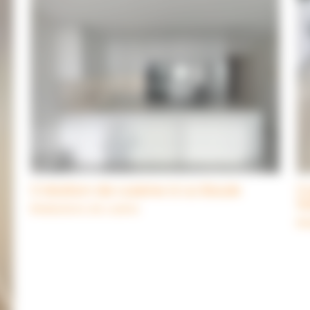
Création de cuisine à La Baule
C
S
Réalisations de cuisine
Ré