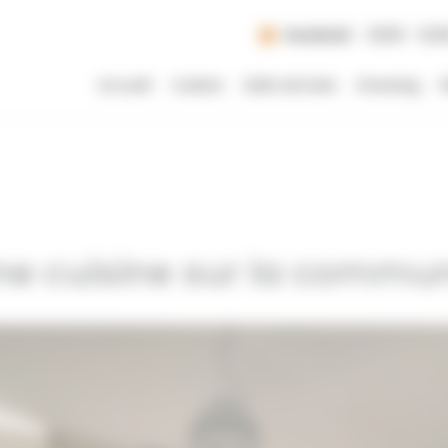
Vendredi
10:00 - 12:0
Accueil
Cuisine
Salle de bain
Dressing
R
ne cuisine sur la commu