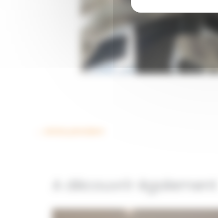
apres-3-3-
←
Article précédent
A découvrir également