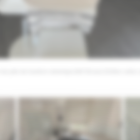
 mat, plan de travail en céramique
DEKTON aura 22
blanc veiné, 
Rénovation d’une cuisine sur la commune
de LA BAULE