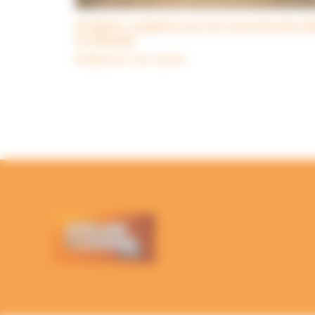
Arrière-cuisine sur la commune d
La Baule
Réalisations de cuisine