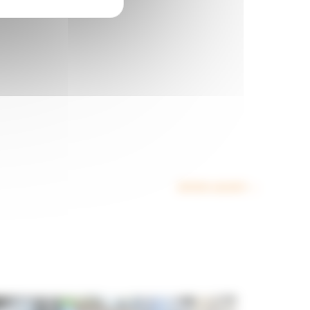
Article suivant
→