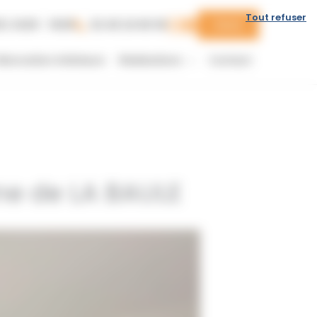
Tout refuser
0 | 14:00 - 19:00
02 40 24 60 00
Devis
énovation intérieure
Réalisations
Contact
ne de LA BAULE