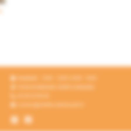
e
Vendredi
10:00 - 12:00 | 14:00 - 19:00
13 RUE DE BREHANY 44350 GUERANDE
02 40 24 60 00
contact@ateliercuisineouest.fr